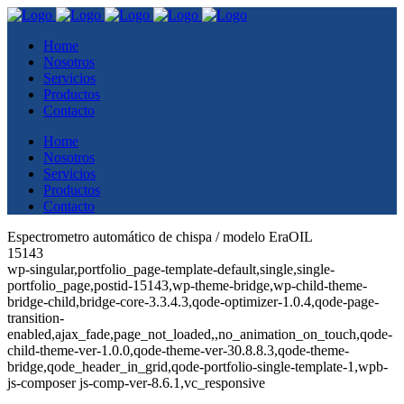
Home
Nosotros
Servicios
Productos
Contacto
Home
Nosotros
Servicios
Productos
Contacto
Espectrometro automático de chispa / modelo EraOIL
15143
wp-singular,portfolio_page-template-default,single,single-
portfolio_page,postid-15143,wp-theme-bridge,wp-child-theme-
bridge-child,bridge-core-3.3.4.3,qode-optimizer-1.0.4,qode-page-
transition-
enabled,ajax_fade,page_not_loaded,,no_animation_on_touch,qode-
child-theme-ver-1.0.0,qode-theme-ver-30.8.8.3,qode-theme-
bridge,qode_header_in_grid,qode-portfolio-single-template-1,wpb-
js-composer js-comp-ver-8.6.1,vc_responsive